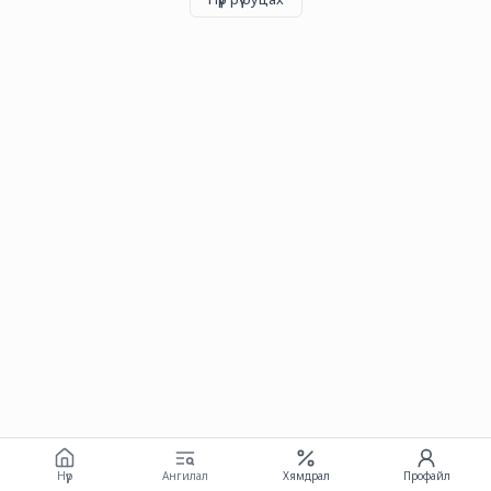
Нүүр
Ангилал
Хямдрал
Профайл