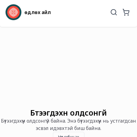
Өөдлөх айл
Бүтээгдэхүүн олдсонгүй
Бүтээгдэхүүн олдсонгүй байна. Энэ бүтээгдэхүүн нь устгагдсан
эсвэл идэвхтэй биш байна.
Нүүр рүү буцах