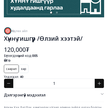
Өөдлөх айл
Хүннү гишгүүр /Өлзий хээтэй/
120,000₮
Бүтээгдэхүүний код:
005
Өнгө
саарал
хар
Үлдэгдэл:
40
Дэлгэрэнгүй мэдээлэл
Алхан Хээ: Бат Бэх, хамгаалах утгаар аливаа зүйлд хүрээ болгон 