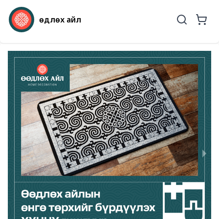
Өөдлөх айл